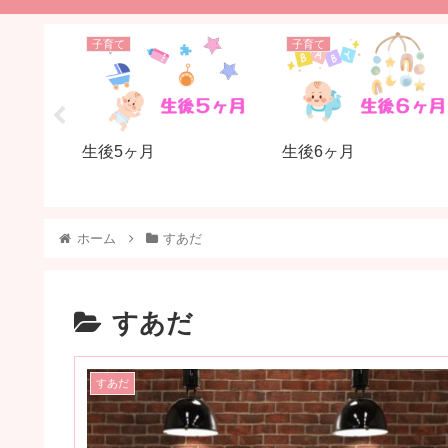
子育て
子育て
出会った
生後5ヶ月
生後6ヶ月
う娘の可
ホーム
すあだ
すあだ
すあだ