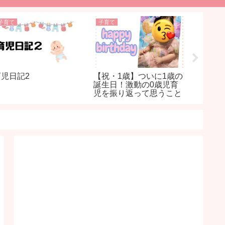
子育て
子育て
子育て
【祝・1歳】ついに1歳の
育児日記2
生後２
誕生日！激動の0歳児育
特徴と
児を振り返って思うこと