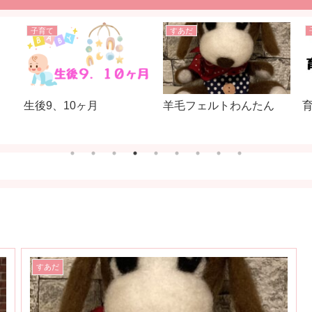
子育て
すあだ
羊毛フェルトわんたん
生後9、10ヶ月
すあだ