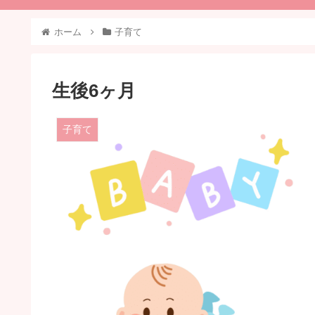
ホーム
子育て
生後6ヶ月
子育て