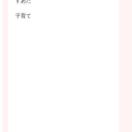
すあだ
子育て