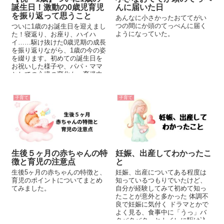
誕生日！激動の0歳児育児
んに届いた日
を振り返って思うこと
あんなに小さかったおててがい
つの間にか頭のてっぺんに届く
ついに1歳のお誕生日を迎えまし
ようになっていた。
た！寝返り、お座り、ハイハ
イ……駆け抜けた0歳児期の成長
を振り返りながら、1歳の今の姿
を綴ります。初めての誕生日を
お祝いした様子や、パパ・ママ
としての心境の変化も。育児中
の皆さんとこの喜びを共有でき
たら嬉しいです。
子育て
子育て
生後５ヶ月の赤ちゃんの特
妊娠、出産してわかったこ
徴と育児の注意点
と
生後5ヶ月の赤ちゃんの特徴と、
妊娠、出産についてある程度は
育児のポイントについてまとめ
知っているつもりでいたけど、
てみました。
自分が経験してみて初めて知っ
たことが意外と多かった 体調不
良で妊娠に気付く ドラマとかで
よく見る、食事中に「うっ」バ
タバタバタっとトイレに駆け込