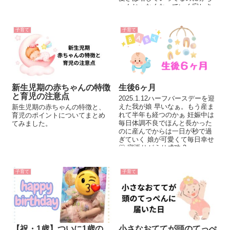
ゃんじゃなくなっていく寂しさ
が常にある...
子育て
子育て
新生児期の赤ちゃんの特徴
生後6ヶ月
と育児の注意点
2025.1.12ハーフバースデーを迎
えた我が娘 早いなぁ。もう産ま
新生児期の赤ちゃんの特徴と、
れて半年も経つのかぁ 妊娠中は
育児のポイントについてまとめ
毎日体調不良でほんと長かった
てみました。
のに産んでからは一日が秒で過
ぎていく 娘が可愛くて毎日幸せ
♡ 寝返りがえり成功 2...
子育て
子育て
【祝・1歳】ついに1歳の
小さなおててが頭のてっぺ