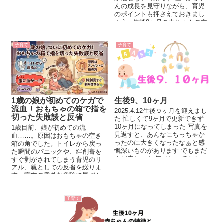
んの成長を見守りながら、育児
のポイントも押さえておきまし
ょう♪ 生後8ヶ月の赤ちゃんの主
な特徴 ハイハイが上手に...
子育て
子育て
1歳の娘が初めてのケガで
生後9、10ヶ月
流血！おもちゃの箱で指を
2025.4.12生後９ヶ月を迎えまし
切った失敗談と反省
た 忙しくて9ヶ月で更新できず
10ヶ月になってしまった 写真を
1歳目前、娘が初めての流
見返すと、あんなにちっちゃか
血……。原因はおもちゃの空き
ったのに大きくなったなぁと感
箱の角でした。トイレから戻っ
慨深いものがあります でもまだ
た瞬間のパニックや、絆創膏を
まだ赤ちゃん 毎日とってもか...
すぐ剥がされてしまう育児のリ
アル、親としての反省を綴りま
す。室内の意外な危険に気づか
された看病エピソードです。
子育て