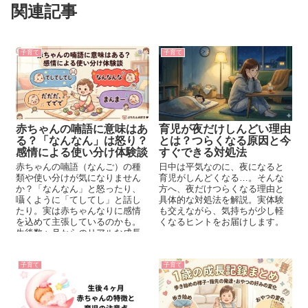
関連記事
子育て
子育て
赤ちゃんの喃語に意味はあ
育児が夜だけしんどい理由
る？「なんなん」は怒り？
とは？つらくなる原因と今
感情による使い分け体験談
すぐできる対処法
赤ちゃんの喃語（なんご）の種
日中は平気なのに、夜になると
類や使い分けが気になりません
育児がしんどくなる…。そんな
か？「なんなん」と怒ったり、
方へ、夜だけつらくなる理由と
囁くように「てしてし」と話し
具体的な対処法を解説。実体験
たり。実は赤ちゃんなりに感情
も交えながら、気持ちが少し軽
を込めて主張しているのかも。
くなるヒントをお届けします。
生後数ヶ月からのリアルな成長
記録と、喃語の変化についてま
とめました。
子育て
子育て