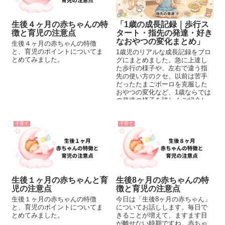
「1歳の成長記録｜歩行ス
生後４ヶ月の赤ちゃんの特
タート・指先の発達・好き
徴と育児の注意点
なおやつの変化まとめ」
生後４ヶ月の赤ちゃんの特徴
と、育児のポイントについてま
1歳児のリアルな成長記録をブロ
とめてみました。
グにまとめました。急に上達し
た歩行の様子や、左右で違う指
先の使い方のクセ、以前は苦手
だったたまごボーロを克服した
おやつの変化など、1歳ならでは
の発達の様子を詳しくご紹介し
ます。
子育て
子育て
生後１ヶ月の赤ちゃんと育
生後8ヶ月の赤ちゃんの特
児の注意点
徴と育児の注意点
生後１ヶ月の赤ちゃんの特徴
今日は「生後8ヶ月の赤ちゃん」
と、育児のポイントについてま
についてお話しします。毎日で
とめてみました。
きることが増えて、ますます目
が離せない時期ですね。赤ちゃ