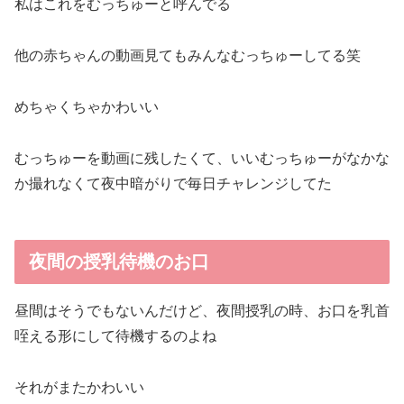
私はこれをむっちゅーと呼んでる
他の赤ちゃんの動画見てもみんなむっちゅーしてる笑
めちゃくちゃかわいい
むっちゅーを動画に残したくて、いいむっちゅーがなかな
か撮れなくて夜中暗がりで毎日チャレンジしてた
夜間の授乳待機のお口
昼間はそうでもないんだけど、夜間授乳の時、お口を乳首
咥える形にして待機するのよね
それがまたかわいい