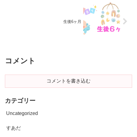
生後6ヶ月
コメント
コメントを書き込む
カテゴリー
Uncategorized
すあだ