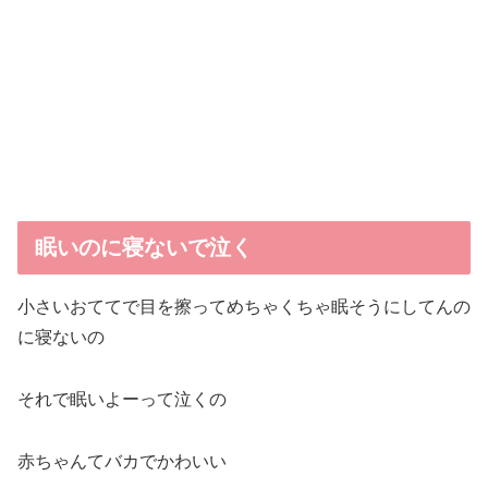
眠いのに寝ないで泣く
小さいおててで目を擦ってめちゃくちゃ眠そうにしてんの
に寝ないの
それで眠いよーって泣くの
赤ちゃんてバカでかわいい