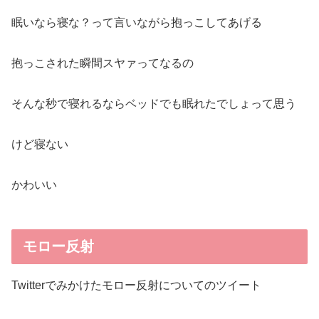
眠いなら寝な？って言いながら抱っこしてあげる
抱っこされた瞬間スヤァってなるの
そんな秒で寝れるならベッドでも眠れたでしょって思う
けど寝ない
かわいい
モロー反射
Twitterでみかけたモロー反射についてのツイート