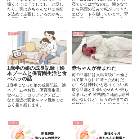
囁くように「てしてし」と話し
寝ているはずなのに、頭をなで
たり。実は赤ちゃんなりに感情
たら満面の笑みで転がってきた
を込めて主張しているのかも。
エピソードを綴っています。育
生後数ヶ月からのリアルな成長
児の疲れも吹き飛ぶ、幸せな一
記録と、喃語の変化についてま
瞬の記録です。
とめました。
子育て
子育て
1歳半の娘の成長記録｜絵
赤ちゃんが産まれた
本ブームと保育園生活と食
前の旦那には入籍直後に不倫さ
べムラの話
れて散々な目に遭ったわけだ
が、今は神様かと思うくらい素
1歳半になった娘の成長記録。絵
敵な旦那と出会いかわいい娘も
本ブームやお歌、保育園生活、
産まれた💕 性格的に日記は絶対
食べムラ、コップマグデビュー
続かないけど、日々の子育ての
など最近の変化をママ目線でゆ
感情やら、かわいい娘のエピソ
るく書き残します。
ードなど残しておきたいなぁ…
せや！日...
子育て
子育て