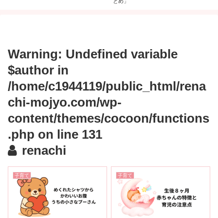
とめ」
Warning
: Undefined variable
$author in
/home/c1944119/public_html/rena
chi-mojyo.com/wp-
content/themes/cocoon/functions
.php
on line
131
renachi
子育て
子育て