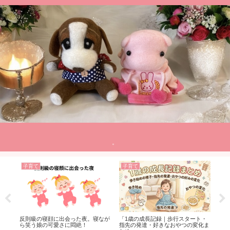
。
子育て
子育て
子
「1歳の成長記録｜歩行スタート・
反則級の寝顔に出会った夜。寝なが
生後
指先の発達・好きなおやつの変化ま
ら笑う娘の可愛さに悶絶！
の注